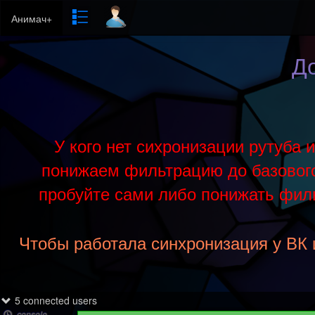
До
У кого нет сихронизации рутуба 
понижаем фильтрацию до базового 
пробуйте сами либо понижать филь
Чтобы работала синхронизация у ВК 
5 connected users
_console