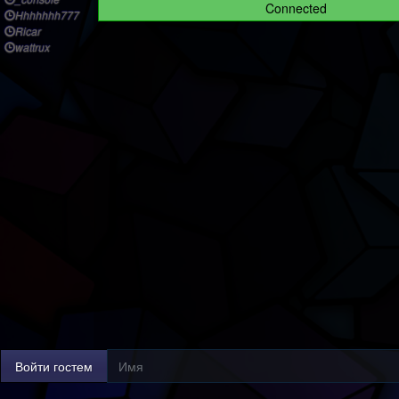
Connected
Hhhhhhh777
Ricar
wattrux
Войти гостем